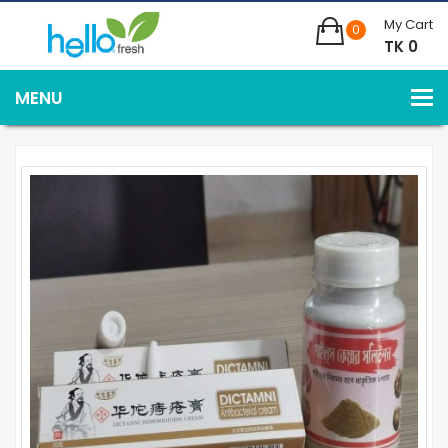
My Cart
0
TK 0