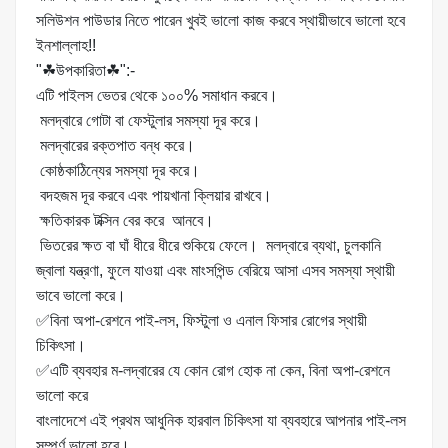
সলিউশন পাউডার নিতে পারেন খুবই ভালো কাজ করবে স্থায়ীভাবে ভালো হবে
ইনশাল্লাহ!!
"☘উপকারিতা☘":-
এটি পাইলস ভেতর থেকে ১০০% সমাধান করবে।
মলদ্বারে গোটা বা ফেস্টুলার সমস্যা দূর করে।
মলদ্বারের রক্তপাত বন্ধ করে।
কোষ্ঠকাঠিন্যের সমস্যা দূর করে।
বদহজম দূর করবে এবং পায়খানা ক্লিয়ার রাখবে।
ক্ষতিকারক টক্সিন বের করে আনবে।
ভিতরের ক্ষত বা ঘাঁ ধীরে ধীরে শুকিয়ে ফেলে। মলদ্বারে ব্যথা, চুলকানি
জ্বালা যন্ত্রণা, ফুলে যাওয়া এবং মাংসপিন্ড বেরিয়ে আসা এসব সমস্যা স্থায়ী
ভাবে ভালো করে।
✅বিনা অপা-রেশনে পাই-লস, ফিস্টুলা ও এনাল ফিসার রোগের স্থায়ী
চিকিৎসা।
✅এটি ব্যবহার ম-লদ্বারের যে কোন রোগ হোক না কেন, বিনা অপা-রেশনে
ভালো করে
বাংলাদেশে এই প্রথম আধুনিক হারবাল চিকিৎসা যা ব্যবহারে আপনার পাই-লস
সম্পূর্ণ ভালো হবে।