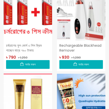
চর্মরোগের ফুল কোর্স ৩ পিস ক্রিম
Rechargeable Blackhead
পাচ্ছেন মাত্র ৭৯০ টাকায়
Remover
৳ 790
৳ 930
৳ 1,250
৳ 1,290
অর্ডার করুন
অর্ডার করুন