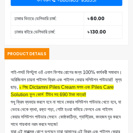
কল করুন
+8801903-938351
ঢাকার ভিতরে ডেলিভারি চার্জ:
৳ 60.00
ঢাকার বাইরে ডেলিভারি চার্জ:
৳ 130.00
PRODUCT DETAILS
পাই-লস‼ ফিস্টুলা ও‼ এনাল ফিশার রোগের জন্য 100% কার্যকরী সমাধান।
অরিজিনাল চায়না পাইলস ক্রিম এবং পাইলস কেয়ার সলিউশন পাউডার!! মূল্য
ছাড়,
২ পিছ Dictamni Piles Cream মলম এবং Piles Care
Solution ফুল কোর্স টিউব সহ 690 টাকা মাত্র!!
শুধু ক্রিম ব্যবহার করলে হবে না সাথে কেয়ার সলিউশন পাউডার খেতে হবে, যা
ভেতর থেকে ব্যথা, রক্ত পড়া, গোটা হওয়া কমিয়ে ফেলবে এবং পাইলস
কেয়ার সলিউশন পাউডার সেবনে কোষ্ঠকাঠিন্য, গ্যাস্ট্রিক, বদহজম দূর করবে
সাথে পায়খানা নরম করবে সহজে!
যারা এই মারাত্মক রোগে ভুগছেন তারা আমাদের এই ক্রিম এবং পাইলস কেয়ার