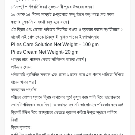
✅সম্পূর্ণ পার্শপ্রতিক্রিয়া মুক্ত-নারী পুরুষ উভয়ের জন্য।
১০ থেকে ১৫ দিনের মধ্যেই র-ক্তপাত সম্পূর্ণরূপে বন্ধ করে দেয় সকল
ধরণের চুলকানি ও ব্যথা বন্ধ হয়ে যাবে।
এই ক্রিম এবং ভেষজ পাউডার নিয়মিত খাওয়া ও ব্যবহার করলে স্থায়ীভাবে ২
মাসেই এই রোগ থেকে চিরস্থায়ী মুক্তি পাবেন ইনশাআল্লাহ
Piles Care Solution Net Weight – 100 gm
Piles Cream Net Weight- 20 gm
পণ্যের নাম: পাইলস কেয়ার সলিউশন কম্বো কোর্স।
পাউডার সেবন:
পাউডারটি প্রতিদিন সকালে এবং রাতে ১ চামচ করে এক গ্লাস পানিতে মিশিয়ে
খাবেন খাবার পর!!
ব্যবহারের পদ্ধতি:
শরীরের গোপন স্থানে ক্রিম লাগানোর পূর্বে কুসুম গরম পানি দিয়ে ভালোভাবে
স্থানটি পরিষ্কার করে নিন। আক্রান্ত স্থানটি ভালোভাবে পরিষ্কার করে এই
ক্রিমটি টিউব দিয়ে মলদ্বারের ভেতরে প্রবেশ করিয়ে উক্ত স্থানে লাগিয়ে
দিন!!
ক্রিম ব্যবহার :
প্রতিদিন সকালে টয়লেট সারার পরে, দুপুরে ফ্রেশ হওয়ার পর ও রাতে ঘুমানোর