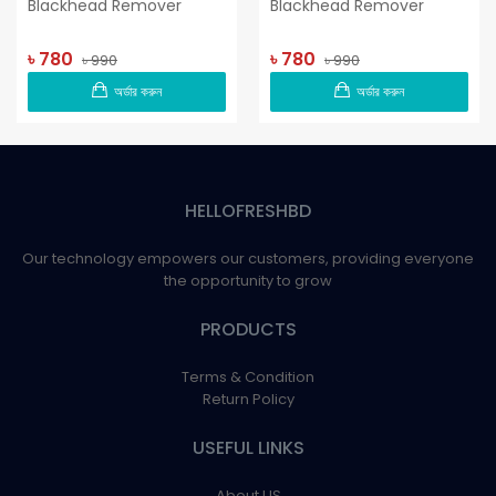
Blackhead Remover
Blackhead Remover
৳ 780
৳ 780
৳ 990
৳ 990
অর্ডার করুন
অর্ডার করুন
HELLOFRESHBD
Our technology empowers our customers, providing everyone
the opportunity to grow
PRODUCTS
Terms & Condition
Return Policy
USEFUL LINKS
About US