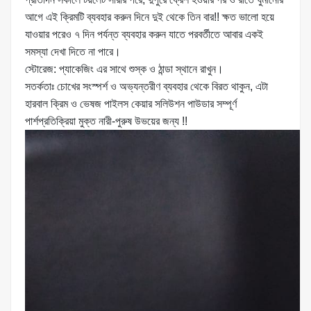
আগে এই ক্রিমটি ব্যবহার করুন দিনে দুই থেকে তিন বার!! ক্ষত ভালো হয়ে
যাওয়ার পরেও ৭ দিন পর্যন্ত ব্যবহার করুন যাতে পরবর্তীতে আবার একই
সমস্যা দেখা দিতে না পারে।
স্টোরেজ: প্যাকেজিং এর সাথে শুস্ক ও ঠান্ডা স্থানে রাখুন।
সতর্কতাঃ চোখের সংস্পর্শ ও অভ্যন্তরীণ ব্যবহার থেকে বিরত থাকুন, এটা
হারবাল ক্রিম ও ভেষজ পাইলস কেয়ার সলিউশন পাউডার সম্পূর্ণ
পার্শপ্রতিক্রিয়া মুক্ত নারী-পুরুষ উভয়ের জন্য !!