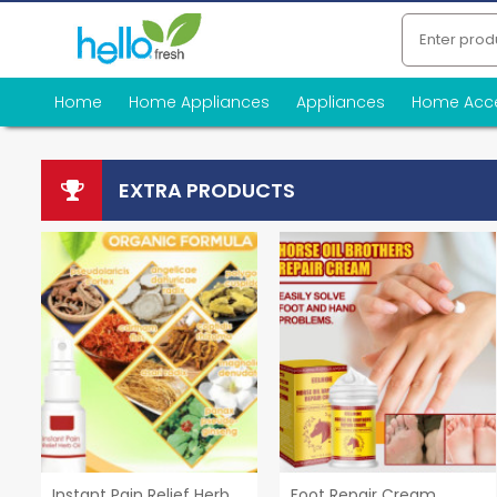
Home
Home Appliances
Appliances
Home Acc
EXTRA PRODUCTS
Instant Pain Relief Herb
Foot Repair Cream