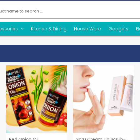
essories
Kitchen & Dining
House Ware
Gadgets
E
Red Onion Oil
Scru Cream Lip Scrub-