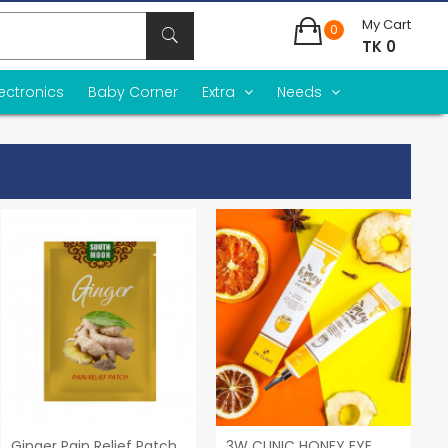
My Cart
0
TK 0
lectronics
Baby Corner
Extra
Needs
Ginger Pain Relief Patch
3W CLINIC HONEY EYE