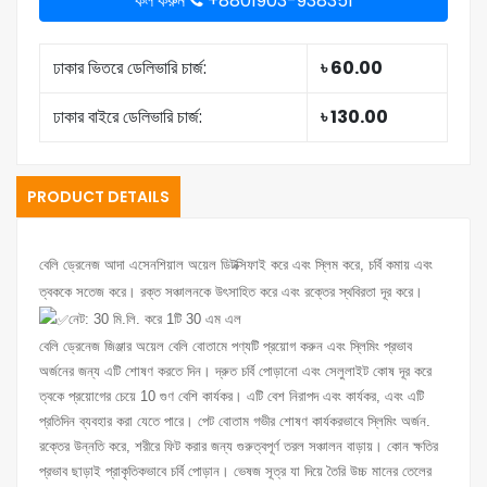
কল করুন
+8801903-938351
ঢাকার ভিতরে ডেলিভারি চার্জ:
৳ 60.00
ঢাকার বাইরে ডেলিভারি চার্জ:
৳ 130.00
PRODUCT DETAILS
বেলি ড্রেনেজ আদা এসেনশিয়াল অয়েল ডিটক্সিফাই করে এবং স্লিম করে, চর্বি কমায় এবং
ত্বককে সতেজ করে। রক্ত সঞ্চালনকে উৎসাহিত করে এবং রক্তের স্থবিরতা দূর করে।
নেট: 30 মি.লি. করে 1টি 30 এম এল
বেলি ড্রেনেজ জিঞ্জার অয়েল বেলি বোতামে পণ্যটি প্রয়োগ করুন এবং স্লিমিং প্রভাব
অর্জনের জন্য এটি শোষণ করতে দিন। দ্রুত চর্বি পোড়ানো এবং সেলুলাইট কোষ দূর করে
ত্বকে প্রয়োগের চেয়ে 10 গুণ বেশি কার্যকর। এটি বেশ নিরাপদ এবং কার্যকর, এবং এটি
প্রতিদিন ব্যবহার করা যেতে পারে। পেট বোতাম গভীর শোষণ কার্যকরভাবে স্লিমিং অর্জন.
রক্তের উন্নতি করে, শরীরে ফিট করার জন্য গুরুত্বপূর্ণ তরল সঞ্চালন বাড়ায়। কোন ক্ষতির
প্রভাব ছাড়াই প্রাকৃতিকভাবে চর্বি পোড়ান। ভেষজ সূত্র যা দিয়ে তৈরি উচ্চ মানের তেলের