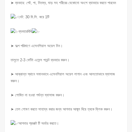
➤ ব্যবহার: পেট, পা, নিতম্ব, ঘাড় সহ শরীরের যেকোনো অংশে ব্যাবহার করতে পারবেন
নেট: 30 মি.লি. করে 1টি
ব্যবহারবিধি
➤ অল্প পরিমাণে এসেনশিয়াল অয়েল নিন।
তালুতে 2-3 ফোঁটা এসেন্স পয়েন্ট ব্যবহার করুন।
➤ আক্রান্ত স্থানে সমানভাবে এসেনশিয়াল অয়েল লাগান এবং আলতোভাবে ম্যাসাজ
করুন।
➤ শোষিত না হওয়া পর্যন্ত ম্যাসাজ করুন।
➤ তেল শোষণ করতে সাহায্য করার জন্য আপনার আঙ্গুল দিয়ে ত্বকে ফ্লিক করুন।
আপনার প্রডাক্ট টি অর্ডার করতে।