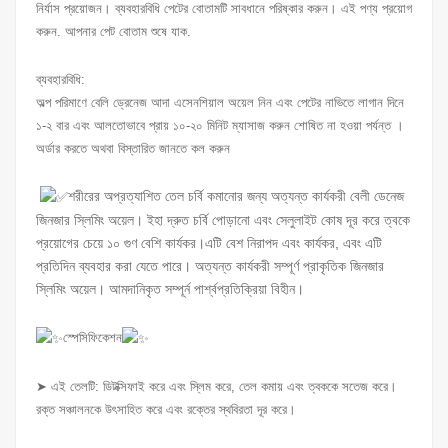
নির্যাস প্রয়োজন। ব্যবহারবিধি পেটের বোতামটি সাবধানে পরিষ্কার করুন। এই পণ্য প্রয়োগ
করুন. আপনার পেট বোতাম শুষে যাক.
ব্যবহারবিধি:
অল্প পরিমাণে বেলি ড্রেনেজ আদা এসেনশিয়াল অয়েল নিন এবং পেটের নাভিতে লাগান দিনে
১-২ বার এবং আলতোভাবে প্রায় ১০-২০ মিনিট ম্যাসাজ করুন শোষিত না হওয়া পর্যন্ত ।
অর্ডার করতে অথবা বিস্তারিত জানতে কল করুন
শরীরের অপ্রত্যাশিত তেল চর্বি কমানোর জন্য অত্যন্ত কার্যকরী বেলী ডেনেজ
জিনজার স্লিমিং অয়েল। ইহা দ্রুত চর্বি পোড়ানো এবং সেলুলাইট কোষ দূর করে ত্বকে
প্রয়োগের চেয়ে ১০ গুণ বেশি কার্যকর।এটি বেশ নিরাপদ এবং কার্যকর, এবং এটি
প্রতিদিন ব্যবহার করা যেতে পারে। অত্যন্ত কার্যকরী সম্পূর্ণ প্রাকৃতিক জিনজার
স্লিমিং অয়েল। আমদানিকৃত সম্পূর্ন পার্শ্বপ্রতিক্রিয়া বিহীন।
স্পেসিফিকেশন
➤ এই তেলটি: ডিটক্সিফাই করে এবং স্লিম করে, তেল কমায় এবং ত্বককে সতেজ করে।
রক্ত সঞ্চালনকে উৎসাহিত করে এবং রক্তের স্থবিরতা দূর করে।