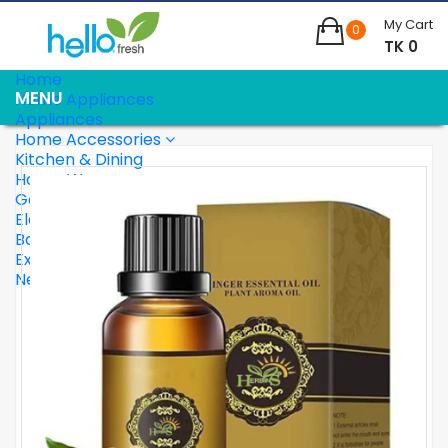
My Cart
0
TK 0
Home
Home Appliances
Appliances
Home Accessories
Kitchen & Dining
House Ware
Gadgets
Electronics
Baby Corner
Extra
Needs